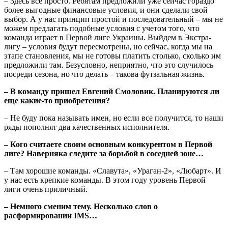
– Здесь все просто. Ребятам предложили уже сейчас гораздо
более выгодные финансовые условия, и они сделали свой
выбор. А у нас принцип простой и последовательный – мы не
можем предлагать подобные условия с учетом того, что
команда играет в Первой лиге Украины. Выйдем в Экстра-
лигу – условия будут пересмотрены, но сейчас, когда мы на
этапе становления, мы не готовы платить столько, сколько им
предложили там. Безусловно, неприятно, что это случилось
посреди сезона, но что делать – такова футзальная жизнь.
– В команду пришел Евгений Смоловик. Планируются ли
еще какие-то приобретения?
– Не буду пока называть имен, но если все получится, то наши
ряды пополнят два качественных исполнителя.
– Кого считаете своим основным конкурентом в Первой
лиге? Наверняка следите за борьбой в соседней зоне…
– Там хорошие команды. «Славута», «Ураган-2», «Любарт». И
у нас есть крепкие команды. В этом году уровень Первой
лиги очень приличный.
– Немного сменим тему. Несколько слов о
расформировании
IMS…