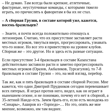
– Не думаю. Там всегда были крепкие, атлетичные,
фактурные, неуступчивые команды, с которыми тяжело
играть, но причислять к фаворитам я бы их не стал.
– А сборная Грузии, в составе которой уже, кажется,
восемь бразильцев?
– Знаете, я почти всегда положительно отношусь к
легионерам. Считаю, что их присутствие заставляет расти
местных игроков, тянуться вверх, прогрессировать, узнавать
что-то новое. Но все это я приветствую на уровне клубов.
Сборная же – это другое. Но и здесь есть разные ситуации.
Если присутствие 3-4 бразильцев в составе Казахстана
действительно заставило расти и заметно прогрессировать
местных игроков (Оразов, Акбаликов, Турсагулов), то 7-8
бразильцев в составе Грузии – это, на мой взгляд, перебор.
Так же, как и пять бразильцев в составе сборной России. Мне
кажется, что один Дмитрий Прудников сегодня перевешивает
всех пятерых. Я играл против него, видел, как он играет в
нынешнем сезоне, и не понимаю, почему его нет в сборной, а
35-летний Нандо есть. Зачем брать его, если есть молодежь из
«Синары», Аширов из «Торпедо»… Но это, опять же мое
мнение, возможно, им там виднее.