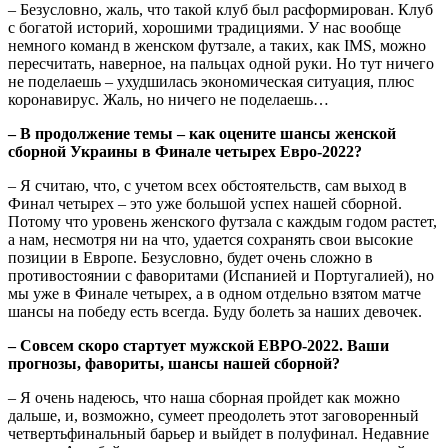
– Безусловно, жаль, что такой клуб был расформирован. Клуб
с богатой историй, хорошими традициями. У нас вообще
немного команд в женском футзале, а таких, как IMS, можно
пересчитать, наверное, на пальцах одной руки. Но тут ничего
не поделаешь – ухудшилась экономическая ситуация, плюс
коронавирус. Жаль, но ничего не поделаешь…
– В продолжение темы – как оцените шансы женской
сборной Украины в Финале четырех Евро-2022?
– Я считаю, что, с учетом всех обстоятельств, сам выход в
Финал четырех – это уже большой успех нашей сборной.
Потому что уровень женского футзала с каждым годом растет,
а нам, несмотря ни на что, удается сохранять свои высокие
позиции в Европе. Безусловно, будет очень сложно в
противостоянии с фаворитами (Испанией и Португалией), но
мы уже в Финале четырех, а в одном отдельно взятом матче
шансы на победу есть всегда. Буду болеть за наших девочек.
– Совсем скоро стартует мужской ЕВРО-2022. Ваши
прогнозы, фавориты, шансы нашей сборной?
– Я очень надеюсь, что наша сборная пройдет как можно
дальше, и, возможно, сумеет преодолеть этот заговоренный
четвертьфинальный барьер и выйдет в полуфинал. Недавние