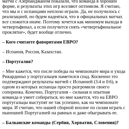
матчи с Азербайджаном показали, что команда в хорошей
форме, и результаты этих игр вселяют оптимизм. Я считаю,
что мы и с испанцами неплохо играли. Да, не получилось с
реализацией, но будем надеяться, что в официальных матчах
все сложится иначе. Поэтому хочется как минимум выхода в
четвертьфинал, а если получится снять «четвертьфинальное
проклятие», будет вообще отлично.
– Кого считаете фаворитами ЕВРО?
– Испания, Россия, Казахстан.
– Португалия?
– Мне кажется, что после победы на чемпионате мира и ухода
Рикардиньо у португальцев наметился спад. Косвенно это
подтверждают результаты матчей с Испанией (3:4 и 0:6), в
одном из которых испанцы просто разгромили своего
соперника. Конечно, Португалия – сильная и опытная
команда и умеет собираться, но мне кажется, что на ЕВРО
португальцы выступят не так успешно, как на чемпионате
мира. И считаю, что нашей сборной вполне по силам играть с
нынешней Португалией на равных и даже обыгрывать ее.
– Балканские команды (Сербия, Хорватия, Словения)?