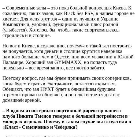
– Современные залы – это пока больной вопрос для Киева. К
сожалению, таких залов, как Black Sea PSV, в нашем городе не
хватает. Для меня этот зал – один из лучших в Украине.
Компактный, удобный, функциональный плюс родной
(улыбается). Хотелось бы, чтобы такие спорткомплексы
строились и в столице.
Но вот в Киеве, к сожалению, почему-то такой зал построить
не получается, хотя деньги в столице крутятся наверняка
намного большие, чем в Одессе, при всем уважении к Южной
Пальмире. Хороший зал GYMMAXX, но попасть туда
нереально – все время занято, все плотно забито.
Поэтому вопрос, где мы будем принимать своих соперников,
когда будем играть в Экстра-лиге, остается открытым.
Обещают, что зал НУХТ будет в ближайшем будущем
отремонтирован и обновлен, и он пока остается для нас
домашней ареной.
– В одном из интервью спортивный директор вашего
клуба Никита Тменов говорил о большой потребности в
молодых игроках. Почему в таком случае вы отпустили в
«Класт» Семенченко и Чеберяка?